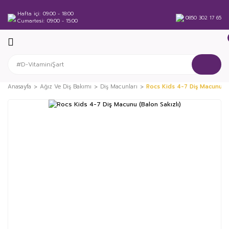
Hafta içi
09:00 - 18:00
0850 302 17 65
Cumartesi
09:00 - 15:00
Anasayfa
Ağız Ve Diş Bakımı
Diş Macunları
Rocs Kids 4-7 Diş Macunu (B
%16