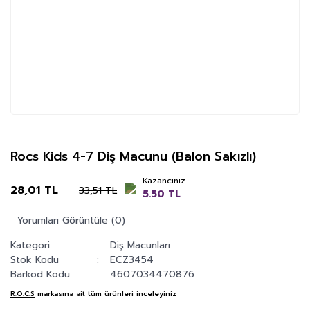
Rocs Kids 4-7 Diş Macunu (Balon Sakızlı)
Kazancınız
28,01 TL
33,51 TL
5.50 TL
Yorumları Görüntüle (0)
Kategori
Diş Macunları
Stok Kodu
ECZ3454
Barkod Kodu
4607034470876
R.O.C.S
markasına ait tüm ürünleri inceleyiniz