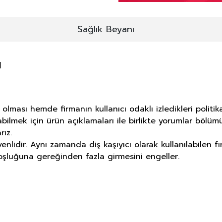
Sağlık Beyanı
ı
olması hemde firmanın kullanıcı odaklı izledikleri polit
bilmek için ürün açıklamaları ile birlikte yorumlar bölüm
rız.
venlidir. Aynı zamanda diş kaşıyıcı olarak kullanılabilen f
boşluğuna gereğinden fazla girmesini engeller.
E DERMOKOZMETİK ÜRÜNLERİNDE TA