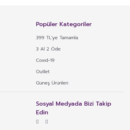
n, mineral, protein, karbonhidrat, lif, yağ asidi, amino asit gibi
 ve benzeri maddelerin konsantre veya ekstraktlarının tek başına veya
Popüler Kategoriler
 alım dozu belirlenmiş ürünleri ifade eder.
399 TL'ye Tamamla
veya böyle özelliklere atıfta bulunan ifadeler yer alamaz.
3 Al 2 Öde
, ima eden veya vurgulayan ifadeler yer alamaz.
Covid-19
Outlet
Güneş Ürünleri
Sosyal Medyada Bizi Takip
Edin