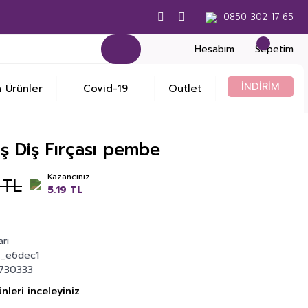
0850 302 17 65
Hesabım
Sepetim
İNDİRİM
 Ürünler
Covid-19
Outlet
ş Diş Fırçası pembe
Kazancınız
 TL
5.19 TL
arı
_e6dec1
730333
nleri inceleyiniz