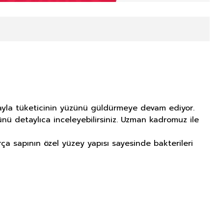
ikayla tüketicinin yüzünü güldürmeye devam ediyor.
ünü detaylıca inceleyebilirsiniz. Uzman kadromuz ile
ırça sapının özel yüzey yapısı sayesinde bakterileri
NITIM VE SAĞLIK BEYANI İLE