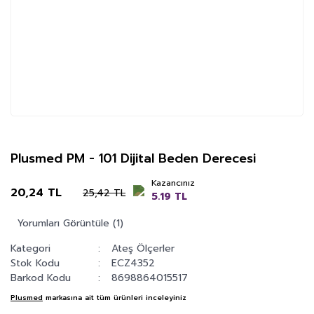
Plusmed PM - 101 Dijital Beden Derecesi
Kazancınız
20,24 TL
25,42 TL
5.19 TL
Yorumları Görüntüle (1)
Kategori
Ateş Ölçerler
Stok Kodu
ECZ4352
Barkod Kodu
8698864015517
Plusmed
markasına ait tüm ürünleri inceleyiniz