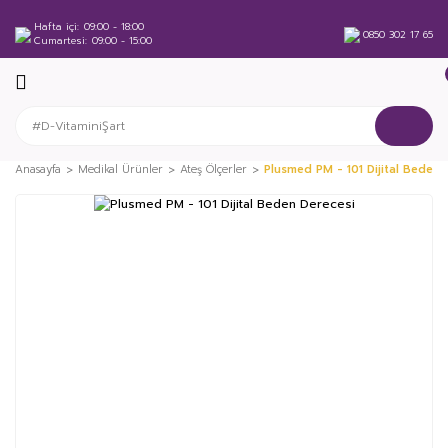
Hafta içi
09:00 - 18:00
0850 302 17 65
Cumartesi
09:00 - 15:00
Anasayfa
Medikal Ürünler
Ateş Ölçerler
Plusmed PM - 101 Dijital Beden 
%20