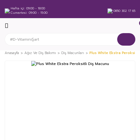
Hafta içi
09:00 - 18:00
0850 302 17 65
Cumartesi
09:00 - 15:00
Anasayfa
Ağız Ve Diş Bakımı
Diş Macunları
Plus White Ekstra Peroksitli