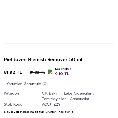
Piel Joven Blemish Remover 50 ml
Kazancınız
81,92 TL
91,02 TL
9.10 TL
Yorumları Görüntüle (0)
Kategori
Cilt Bakımı
,
Leke Gidericiler
,
Temizleyiciler - Arındırıcılar
Stok Kodu
ACGJTZ29
pieL joVeN
markasına ait tüm ürünleri inceleyiniz