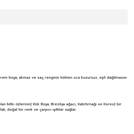
k krem boya, akmaz ve saç renginin kökten uca kusursuz, eşit dağılmasını
bitki özlerinin( Kök Boya, Brezilya ağacı, Katırtırnağı ve Koreo) bir
, doğal bir renk ve çarpıcı ışıltılar sağlar.