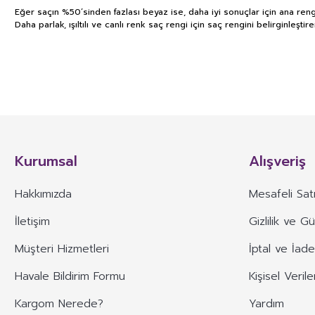
Eğer saçın %50’sinden fazlası beyaz ise, daha iyi sonuçlar için ana rengi 
Daha parlak, ışıltılı ve canlı renk saç rengi için saç rengini belirginl
GIDA TAKVİYELERİ, KOZMETİK V
İLGİLİ ÖNEMLİ UYARI
TÜRK GIDA KODEKSİ TAKVİYE EDİCİ GIDALAR TEBLİĞİ’nin 4. Maddesinde yer 
besin öğelerinin veya bunların dışında besleyici veya fizyolojik etkiler
Kurumsal
Alışveriş
karışımlarının kapsül, tablet, pastil, tek kullanımlık toz paket, sıvı ampu
TÜRK GIDA KODEKSİ TAKVİYE EDİCİ GIDALAR TEBLİĞİ’ nin 13. Maddesin
Hakkımızda
Mesafeli Sat
*Takviye edici gıdaların etiketinde, sunumunda ve reklâmında; bir hastal
İletişim
Gizlilik ve G
*Takviye edici gıdaların etiketinde, sunumunda ya da reklâmında; besin 
Müşteri Hizmetleri
İptal ve İade
* Takviye edici gıdaların etiketinde aşağıdaki ifadelerin beyan edilmesi 
Havale Bildirim Formu
Kişisel Verile
1) (Değişik:RG-21/11/2015-29539) Besin öğesi, botanik ve diğer maddel
Kargom Nerede?
Yardım
2) Üretici tarafından tüketilmesi tavsiye edilen günlük porsiyon miktarı.