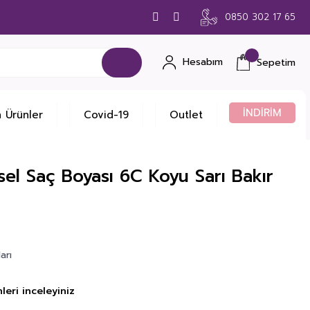
0850 302 17 65
Hesabım
Sepetim
İNDİRİM
 Ürünler
Covid-19
Outlet
sel Saç Boyası 6C Koyu Sarı Bakır
arı
leri inceleyiniz