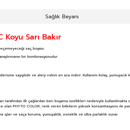
Sağlık Beyanı
C Koyu Sarı Bakır
zgeçemeyeceği saç boyası.
 araştırmanın bir kombinasyonudur:
isine saygılıdır ve alerji riskini en aza indirir. Kullanımı kolay, yumuşacı
rafından ilk çağlardan beri boyama özellikleri nedeniyle kullanılmakta olan 
oyası olan PHYTO COLOR; renk veren bitkilerin yüksek konsantrasyonu ile parlak
nine işler ve saça koruma, yumuşaklık, esneklik ve ultra parlaklık sunar.