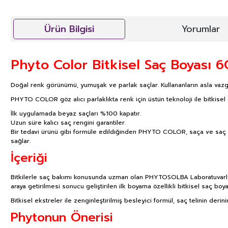
Ürün Bilgisi
Yorumlar
Phyto Color Bitkisel Saç Boyası 6
Doğal renk görünümü, yumuşak ve parlak saçlar. Kullananların asla va
PHYTO COLOR göz alıcı parlaklıkta renk için üstün teknoloji ile bitkisel
İlk uygulamada beyaz saçları %100 kapatır.
Uzun süre kalıcı saç rengini garantiler.
Bir tedavi ürünü gibi formüle edildiğinden PHYTO COLOR, saça ve saç der
sağlar.
İçeriği
Bitkilerle saç bakımı konusunda uzman olan PHYTOSOLBA Laboratuvarları ta
araya getirilmesi sonucu geliştirilen ilk boyama özellikli bitkisel saç b
Bitkisel ekstreler ile zenginleştirilmiş besleyici formül, saç telinin deri
Phytonun Önerisi