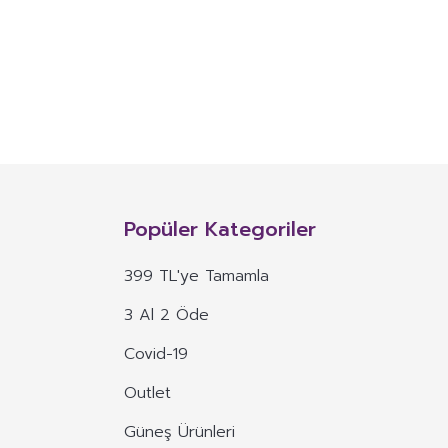
NITIM VE SAĞLIK BEYANI İLE
n, mineral, protein, karbonhidrat, lif, yağ asidi, amino asit gibi
 ve benzeri maddelerin konsantre veya ekstraktlarının tek başına veya
Popüler Kategoriler
 alım dozu belirlenmiş ürünleri ifade eder.
399 TL'ye Tamamla
veya böyle özelliklere atıfta bulunan ifadeler yer alamaz.
3 Al 2 Öde
, ima eden veya vurgulayan ifadeler yer alamaz.
Covid-19
Outlet
Güneş Ürünleri