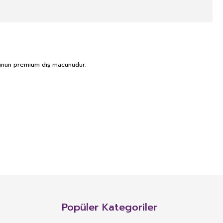
ubunun premium diş macunudur.
NITIM VE SAĞLIK BEYANI İLE
n, mineral, protein, karbonhidrat, lif, yağ asidi, amino asit gibi
 ve benzeri maddelerin konsantre veya ekstraktlarının tek başına veya
Popüler Kategoriler
 alım dozu belirlenmiş ürünleri ifade eder.