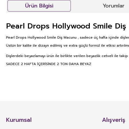
Ürün Bilgisi
Yorumlar
Pearl Drops Hollywood Smile Di
Pearl Drops Hollywood Smile Diş Macunu , sadece üç hafta içinde dişler
Üstün bir kalite ile dizayn edilmiş ve extra güçlü formül ile etkisi artırılmış
Dişlerdeki beyazlamayı ürün ile birlikte verilen beyazlık cetveli ile t
SADECE 2 HAFTA İÇERİSİNDE 2 TON DAHA BEYAZ
GIDA TAKVİYELERİ, KOZMETİK V
İLGİLİ ÖNEMLİ UYARI
TÜRK GIDA KODEKSİ TAKVİYE EDİCİ GIDALAR TEBLİĞİ’nin 4. Maddesinde yer 
besin öğelerinin veya bunların dışında besleyici veya fizyolojik etkiler
Kurumsal
Alışveriş
karışımlarının kapsül, tablet, pastil, tek kullanımlık toz paket, sıvı ampu