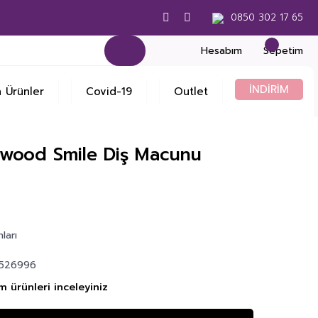
0850 302 17 65
Hesabım
Sepetim
İNDİRİM
 Ürünler
Covid-19
Outlet
ywood Smile Diş Macunu
ları
7
526996
m ürünleri inceleyiniz