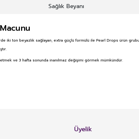
Sağlık Beyanı
ş Macunu
de iki ton beyazlık sağlayan, extra güçlü formülü ile Pearl Drops ürün gr
tır.
akip etmek ve 3 hafta sonunda inanılmaz değişimi görmek mümkündür.
E DERMOKOZMETİK ÜRÜNLERİNDE TA
Bu ürüne ilk yorumu siz yapın!
alan TAKVİYE EDİCİ GIDA: Normal beslenmeyi takviye etmek amacıyla, vitami
Yorum Yaz
i bulunan bitki, bitkisel ve hayvansal kaynaklı maddeler, biyoaktif maddeler
Üyelik
l, damlalıklı şişe ve diğer benzeri sıvı veya toz formlarda hazırlanarak günlük