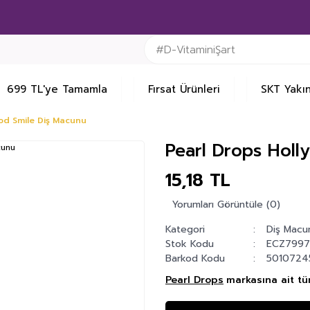
699 TL'ye Tamamla
Fırsat Ürünleri
SKT Yakın
od Smile Diş Macunu
Pearl Drops Holl
15,18 TL
Yorumları Görüntüle (0)
Kategori
Diş Macun
Stok Kodu
ECZ799
Barkod Kodu
5010724
Pearl Drops
markasına ait tü