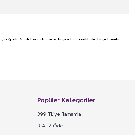
Ürün içeriğinde 6 adet yedek arayüz fırçası bulunmaktadır. Fırça boyutu
NITIM VE SAĞLIK BEYANI İLE
n, mineral, protein, karbonhidrat, lif, yağ asidi, amino asit gibi
 ve benzeri maddelerin konsantre veya ekstraktlarının tek başına veya
Popüler Kategoriler
 alım dozu belirlenmiş ürünleri ifade eder.
399 TL'ye Tamamla
veya böyle özelliklere atıfta bulunan ifadeler yer alamaz.
3 Al 2 Öde
, ima eden veya vurgulayan ifadeler yer alamaz.