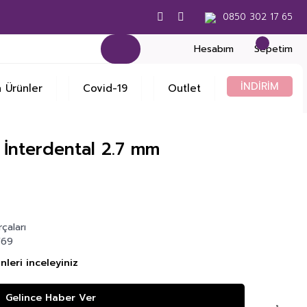
0850 302 17 65
Hesabım
Sepetim
İNDİRİM
 Ürünler
Covid-19
Outlet
e İnterdental 2.7 mm
rçaları
69
leri inceleyiniz
Gelince Haber Ver