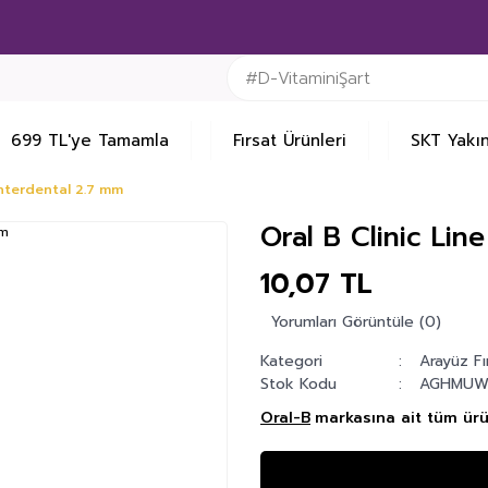
699 TL'ye Tamamla
Fırsat Ürünleri
SKT Yakın
 İnterdental 2.7 mm
Oral B Clinic Lin
10,07 TL
Yorumları Görüntüle (0)
Kategori
Arayüz Fı
Stok Kodu
AGHMUW
Oral-B
markasına ait tüm ürün