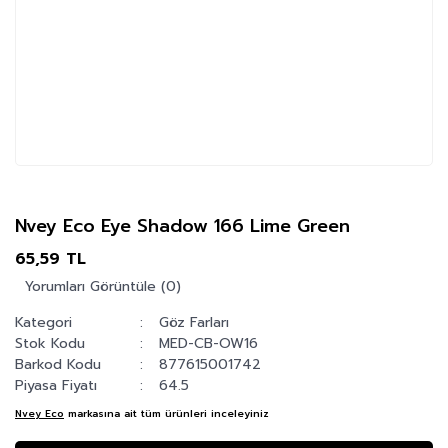
Nvey Eco Eye Shadow 166 Lime Green
65,59 TL
Yorumları Görüntüle (0)
Kategori
Göz Farları
Stok Kodu
MED-CB-OW16
Barkod Kodu
877615001742
Piyasa Fiyatı
64.5
Nvey Eco
markasına ait tüm ürünleri inceleyiniz