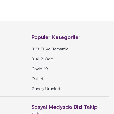
NITIM VE SAĞLIK BEYANI İLE
n, mineral, protein, karbonhidrat, lif, yağ asidi, amino asit gibi
 ve benzeri maddelerin konsantre veya ekstraktlarının tek başına veya
Popüler Kategoriler
 alım dozu belirlenmiş ürünleri ifade eder.
399 TL'ye Tamamla
veya böyle özelliklere atıfta bulunan ifadeler yer alamaz.
3 Al 2 Öde
, ima eden veya vurgulayan ifadeler yer alamaz.
Covid-19
Outlet
Güneş Ürünleri
Sosyal Medyada Bizi Takip