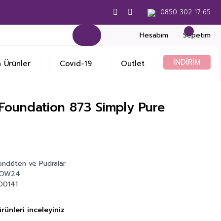
0850 302 17 65
Hesabım
Sepetim
İNDİRİM
 Ürünler
Covid-19
Outlet
Foundation 873 Simply Pure
Fondöten ve Pudralar
-OW24
00141
rünleri inceleyiniz