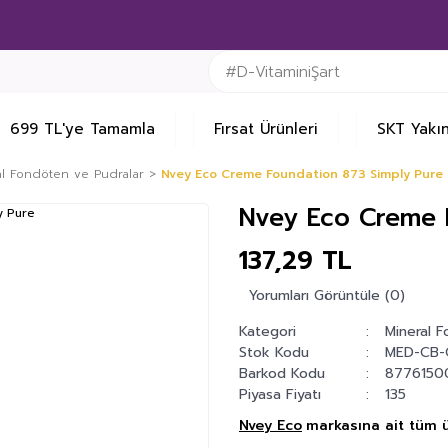
699 TL'ye Tamamla
Fırsat Ürünleri
SKT Yakın
al Fondöten ve Pudralar
Nvey Eco Creme Foundation 873 Simply Pure
Nvey Eco Creme 
137,29 TL
Yorumları Görüntüle (0)
Kategori
Mineral 
Stok Kodu
MED-CB
Barkod Kodu
8776150
Piyasa Fiyatı
135
Nvey Eco
markasına ait tüm ü