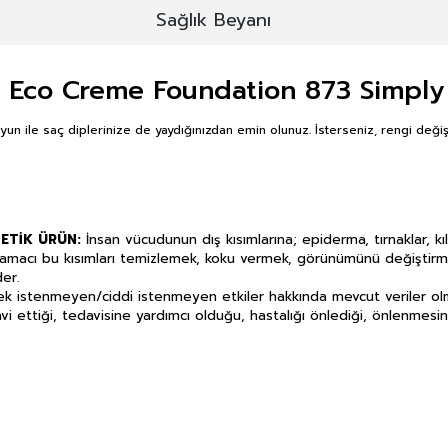
Sağlık Beyanı
 Eco Creme Foundation 873 Simply
un ile saç diplerinize de yaydığınızdan emin olunuz. İsterseniz, rengi değiş
METİK ÜRÜN:
İnsan vücudunun dış kısımlarına; epiderma, tırnaklar, kıl
amacı bu kısımları temizlemek, koku vermek, görünümünü değiştirme
er.
ecek istenmeyen/ciddi istenmeyen etkiler hakkında mevcut veriler ol
avi ettiği, tedavisine yardımcı olduğu, hastalığı önlediği, önlenmesi