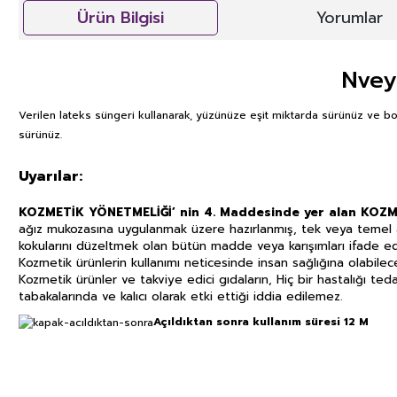
Ürün Bilgisi
Yorumlar
Nvey
Verilen lateks süngeri kullanarak, yüzünüze eşit miktarda sürünüz ve boy
sürünüz.
Uyarılar:
KOZMETİK YÖNETMELİĞİ’ nin 4. Maddesinde yer alan KOZ
ağız mukozasına uygulanmak üzere hazırlanmış, tek veya temel 
kokularını düzeltmek olan bütün madde veya karışımları ifade ed
Kozmetik ürünlerin kullanımı neticesinde insan sağlığına olabil
Kozmetik ürünler ve takviye edici gıdaların, Hiç bir hastalığı ted
tabakalarında ve kalıcı olarak etki ettiği iddia edilemez.
Açıldık
tan sonra kullanım süresi 12 M