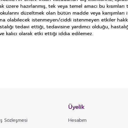
ak üzere hazırlanmış, tek veya temel amacı bu kısımlar
okularını düzeltmek olan bütün madde veya karışımları i
ına olabilecek istenmeyen/ciddi istenmeyen etkiler hakk
astalığı tedavi ettiği, tedavisine yardımcı olduğu, hasta
e kalıcı olarak etki ettiği iddia edilemez.
E DERMOKOZMETİK ÜRÜNLERİNDE TA
Bu ürüne ilk yorumu siz yapın!
alan TAKVİYE EDİCİ GIDA: Normal beslenmeyi takviye etmek amacıyla, vitami
Yorum Yaz
i bulunan bitki, bitkisel ve hayvansal kaynaklı maddeler, biyoaktif maddeler
Üyelik
l, damlalıklı şişe ve diğer benzeri sıvı veya toz formlarda hazırlanarak günlük
de
ış Sözleşmesi
Hesabım
ığı önleme, tedavi etme veya iyileştirme özelliğine sahip olduğunu bildiren 