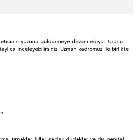
 tüketicinin yüzünü güldürmeye devam ediyor. Ürünü
aylıca inceleyebilirsiniz. Uzman kadromuz ile birlikte
n.
tırnaklar, kıllar, saçlar, dudaklar ve dış genital