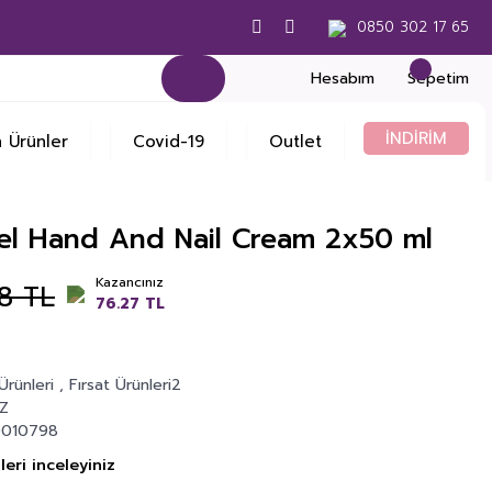
0850 302 17 65
Hesabım
Sepetim
İNDİRİM
 Ürünler
Covid-19
Outlet
el Hand And Nail Cream 2x50 ml
Kazancınız
8 TL
76.27 TL
Ürünleri
,
Fırsat Ürünleri2
Z
010798
eri inceleyiniz