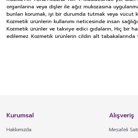
organlarına veya dişler ile ağız mukozasına uygulanm
bunları korumak, iyi bir durumda tutmak veya vücut k
Kozmetik ürünlerin kullanımı neticesinde insan sağlığ
Kozmetik ürünler ve takviye edici gıdaların, Hiç bir h
edilemez. Kozmetik ürünlerin cildin alt tabakalarında v
GIDA TAKVİYELERİ, KOZMETİK V
İLGİLİ ÖNEMLİ UYARI
TÜRK GIDA KODEKSİ TAKVİYE EDİCİ GIDALAR TEBLİĞİ’nin 4. Maddesinde yer 
besin öğelerinin veya bunların dışında besleyici veya fizyolojik etkiler
Kurumsal
Alışveriş
karışımlarının kapsül, tablet, pastil, tek kullanımlık toz paket, sıvı ampu
TÜRK GIDA KODEKSİ TAKVİYE EDİCİ GIDALAR TEBLİĞİ’ nin 13. Maddesin
Hakkımızda
Mesafeli Sat
*Takviye edici gıdaların etiketinde, sunumunda ve reklâmında; bir hastal