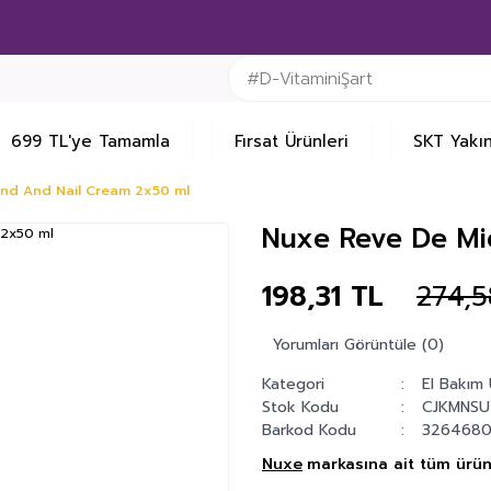
699 TL'ye Tamamla
Fırsat Ürünleri
SKT Yakın
and And Nail Cream 2x50 ml
Nuxe Reve De Mi
198,31 TL
274,5
Yorumları Görüntüle (0)
Kategori
El Bakım 
Stok Kodu
CJKMNSU
Barkod Kodu
3264680
Nuxe
markasına ait tüm ürünl