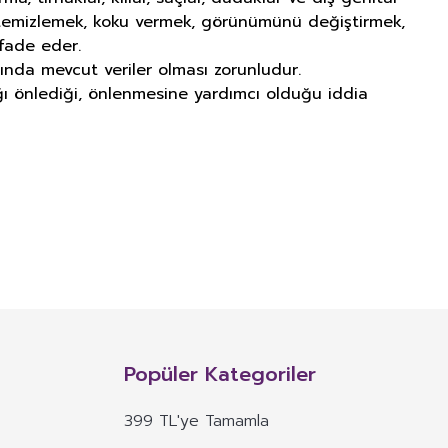
ı temizlemek, koku vermek, görünümünü değiştirmek,
fade eder.
ında mevcut veriler olması zorunludur.
lığı önlediği, önlenmesine yardımcı olduğu iddia
NITIM VE SAĞLIK BEYANI İLE
n, mineral, protein, karbonhidrat, lif, yağ asidi, amino asit gibi
 ve benzeri maddelerin konsantre veya ekstraktlarının tek başına veya
Popüler Kategoriler
 alım dozu belirlenmiş ürünleri ifade eder.
399 TL'ye Tamamla
veya böyle özelliklere atıfta bulunan ifadeler yer alamaz.