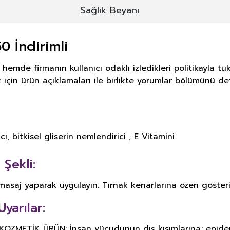
Sağlık Beyanı
0 İndirimli
 hemde firmanın kullanıcı odaklı izledikleri politikayla
için ürün açıklamaları ile birlikte yorumlar bölümünü det
ı, bitkisel gliserin nemlendirici , E Vitamini
Şekli:
 masaj yaparak uygulayın. Tırnak kenarlarına özen gösteri
Uyarılar:
METİK ÜRÜN: İnsan vücudunun dış kısımlarına; epiderma, 