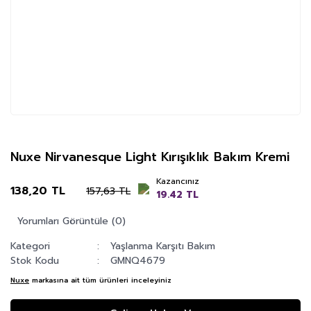
Nuxe Nirvanesque Light Kırışıklık Bakım Kremi
Kazancınız
138,20 TL
157,63 TL
19.42 TL
Yorumları Görüntüle (0)
Kategori
Yaşlanma Karşıtı Bakım
Stok Kodu
GMNQ4679
Nuxe
markasına ait tüm ürünleri inceleyiniz