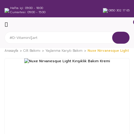
Hafta içi
09:00 - 18:00
0850 302 17 65
Cumartesi
09:00 - 15:00
Anasayfa
Cilt Bakımı
Yaşlanma Karşıtı Bakım
Nuxe Nirvanesque Light Kır
%12