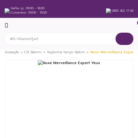
Hafta içi
09:00 - 18:00
0850 302 17 65
Cumartesi
09:00 - 15:00
Anasayfa
Cilt Bakımı
Yaşlanma Karşıtı Bakım
Nuxe Merveillance Expert 
%17