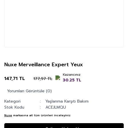
Nuxe Merveillance Expert Yeux
Kazancınız
147,71 TL
177,97 TL
30.25 TL
Yorumları Görüntüle (0)
Kategori
Yaşlanma Karşıtı Bakım
Stok Kodu
ACEJLMQU
Nuxe
markasına ait tüm ürünleri inceleyiniz