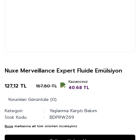
Nuxe Merveillance Expert Fluide Emülsiyon
Kazancınız
127,12 TL
167,80 TL
40.68 TL
Yorumları Görüntüle (0)
Kategori
Yaşlanma Karşıtı Bakım
Stok Kodu
BDPRWZ69
Nuxe
markasına ait tüm ürünleri inceleyiniz