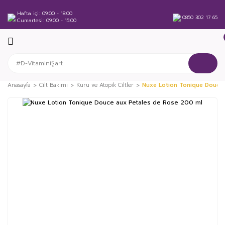
Hafta içi
09:00 - 18:00
0850 302 17 65
Cumartesi
09:00 - 15:00
Anasayfa
Cilt Bakımı
Kuru ve Atopik Ciltler
Nuxe Lotion Tonique Douce 
%24