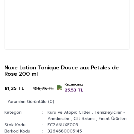
Nuxe Lotion Tonique Douce aux Petales de
Rose 200 ml
Kazancınız
81,25 TL
106,78 TL
25.53 TL
Yorumları Görüntüle (0)
Kategori
Kuru ve Atopik Ciltler
,
Temizleyiciler -
Arındırıcılar
,
Cilt Bakımı
,
Fırsat Ürünleri
Stok Kodu
ECZANUXE005
Barkod Kodu
3264680005145