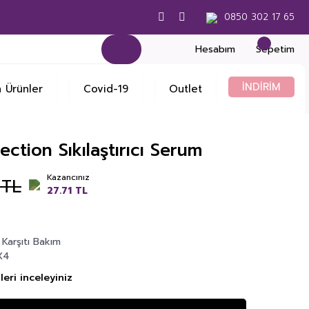
0850 302 17 65
Hesabım
Sepetim
İNDİRİM
 Ürünler
Covid-19
Outlet
tion Sıkılaştırıcı Serum
Kazancınız
 TL
27.71 TL
Karşıtı Bakım
X4
eri inceleyiniz