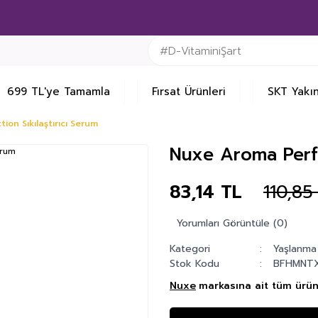
699 TL'ye Tamamla
Fırsat Ürünleri
SKT Yakın
on Sıkılaştırıcı Serum
Nuxe Aroma Perfec
83,14 TL
110,85
Yorumları Görüntüle (0)
Kategori
Yaşlanma 
Stok Kodu
BFHMNT
Nuxe
markasına ait tüm ürünl