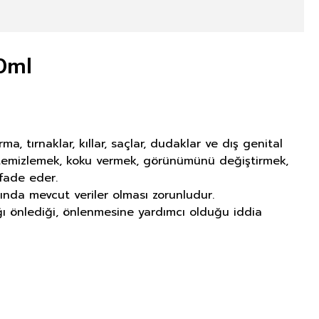
0ml
tırnaklar, kıllar, saçlar, dudaklar ve dış genital
ı temizlemek, koku vermek, görünümünü değiştirmek,
fade eder.
ında mevcut veriler olması zorunludur.
lığı önlediği, önlenmesine yardımcı olduğu iddia
NITIM VE SAĞLIK BEYANI İLE