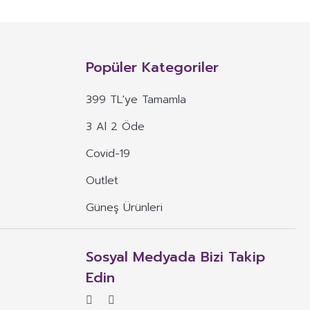
n, mineral, protein, karbonhidrat, lif, yağ asidi, amino asit gibi
 ve benzeri maddelerin konsantre veya ekstraktlarının tek başına veya
Popüler Kategoriler
 alım dozu belirlenmiş ürünleri ifade eder.
399 TL'ye Tamamla
veya böyle özelliklere atıfta bulunan ifadeler yer alamaz.
3 Al 2 Öde
, ima eden veya vurgulayan ifadeler yer alamaz.
Covid-19
Outlet
Güneş Ürünleri
Sosyal Medyada Bizi Takip
Edin