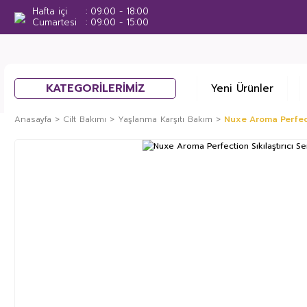
Hafta içi
09:00 - 18:00
Cumartesi
09:00 - 15:00
KATEGORİLERİMİZ
Yeni Ürünler
Anasayfa
Cilt Bakımı
Yaşlanma Karşıtı Bakım
Nuxe Aroma Perfecti
%25