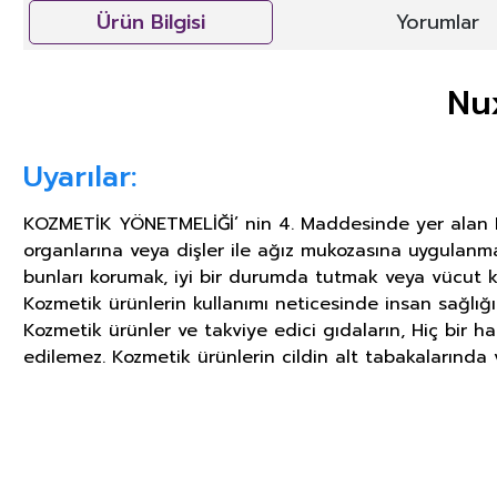
Ürün Bilgisi
Yorumlar
Nu
Uyarılar:
KOZMETİK YÖNETMELİĞİ’ nin 4. Maddesinde yer alan KOZ
organlarına veya dişler ile ağız mukozasına uygulanm
bunları korumak, iyi bir durumda tutmak veya vücut k
Kozmetik ürünlerin kullanımı neticesinde insan sağlığ
Kozmetik ürünler ve takviye edici gıdaların, Hiç bir h
edilemez. Kozmetik ürünlerin cildin alt tabakalarında v
GIDA TAKVİYELERİ, KOZMETİK V