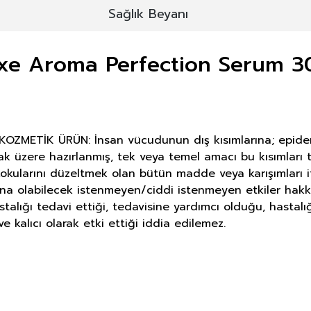
Sağlık Beyanı
xe Aroma Perfection Serum 3
METİK ÜRÜN: İnsan vücudunun dış kısımlarına; epiderma, 
ak üzere hazırlanmış, tek veya temel amacı bu kısımlar
okularını düzeltmek olan bütün madde veya karışımları i
ına olabilecek istenmeyen/ciddi istenmeyen etkiler hakk
astalığı tedavi ettiği, tedavisine yardımcı olduğu, hasta
e kalıcı olarak etki ettiği iddia edilemez.
E DERMOKOZMETİK ÜRÜNLERİNDE TA