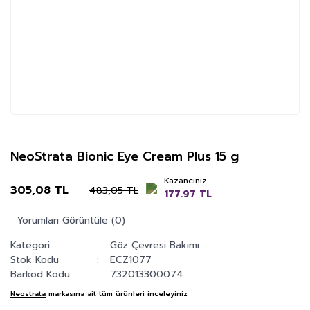
NeoStrata Bionic Eye Cream Plus 15 g
Kazancınız
305,08 TL
483,05 TL
177.97 TL
Yorumları Görüntüle (0)
Kategori
Göz Çevresi Bakımı
Stok Kodu
ECZ1077
Barkod Kodu
732013300074
Neostrata
markasına ait tüm ürünleri inceleyiniz