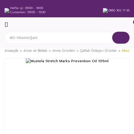
Hafta içi
09:00 - 18:00
0850 302 17 65
Cumartesi
09:00 - 15:00
Anasayfa
Anne ve Bebek
Anne Ürünleri
Çatlak Önleyici Ürünler
Mustel