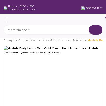
Hafta içi
09:00 - 18:00
0850 302 17 65
Cumartesi
09:00 - 15:00
Anasayfa
Anne ve Bebek
Bebek Ürünleri
Bakım Ürünleri
Mustela Body