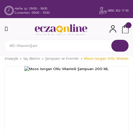
Hafta içi
09:00 - 18:00
0850 302 17 65
Cumartesi
09:00 - 15:00
Anasayfa
Saç Bakımı
Şampuan ve Kremler
Moos Isırgan Otlu Vitaminl