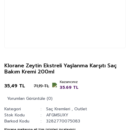
Klorane Zeytin Ekstreli Yaşlanma Karşıtı Saç
Bakım Kremi 200ml
Kazancınız
35,49 TL
71,19 TL
35.69 TL
Yorumları Görüntüle (0)
Kategori
Saç Kremleri
,
Outlet
Stok Kodu
AFGMSUXY
Barkod Kodu
3282770075083
Klorane
markasına ait tüm ürünleri inceleyiniz