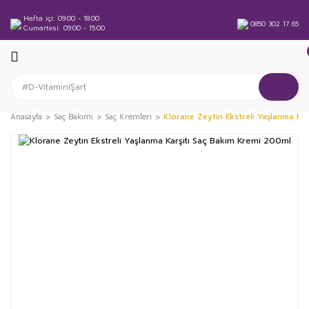
Hafta içi
09:00 - 18:00
0850 302 17 65
Cumartesi
09:00 - 15:00
Anasayfa
Saç Bakımı
Saç Kremleri
Klorane Zeytin Ekstreli Yaşlanma Ka
%50