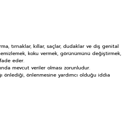
tırnaklar, kıllar, saçlar, dudaklar ve dış genital
ı temizlemek, koku vermek, görünümünü değiştirmek,
fade eder.
ında mevcut veriler olması zorunludur.
lığı önlediği, önlenmesine yardımcı olduğu iddia
NITIM VE SAĞLIK BEYANI İLE