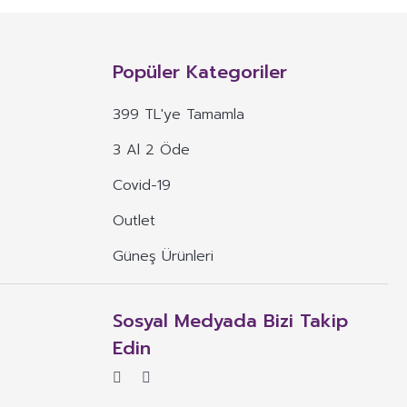
n, mineral, protein, karbonhidrat, lif, yağ asidi, amino asit gibi
 ve benzeri maddelerin konsantre veya ekstraktlarının tek başına veya
Popüler Kategoriler
 alım dozu belirlenmiş ürünleri ifade eder.
399 TL'ye Tamamla
veya böyle özelliklere atıfta bulunan ifadeler yer alamaz.
3 Al 2 Öde
, ima eden veya vurgulayan ifadeler yer alamaz.
Covid-19
Outlet
Güneş Ürünleri
Sosyal Medyada Bizi Takip
Edin