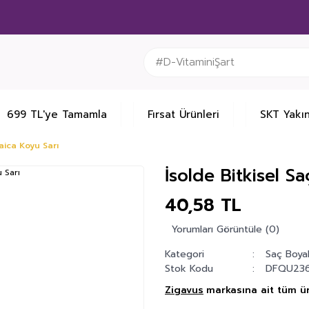
699 TL'ye Tamamla
Fırsat Ürünleri
SKT Yakın
aica Koyu Sarı
İsolde Bitkisel S
40,58 TL
Yorumları Görüntüle (0)
Kategori
Saç Boyal
Stok Kodu
DFQU23
Zigavus
markasına ait tüm ür