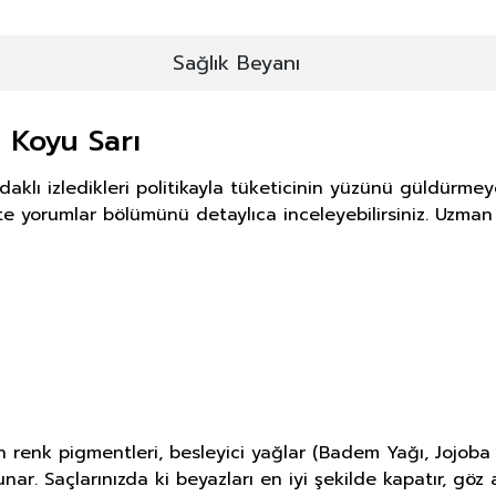
Sağlık Beyanı
a Koyu Sarı
daklı izledikleri politikayla tüketicinin yüzünü güldürm
likte yorumlar bölümünü detaylıca inceleyebilirsiniz. Uzm
n renk pigmentleri, besleyici yağlar (Badem Yağı, Jojoba Y
ar. Saçlarınızda ki beyazları en iyi şekilde kapatır, göz al