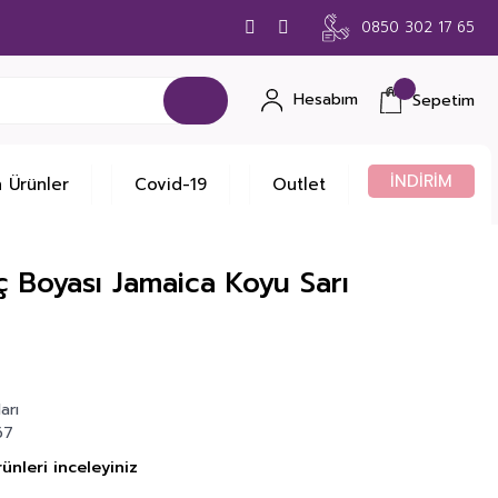
0850 302 17 65
Hesabım
Sepetim
İNDİRİM
 Ürünler
Covid-19
Outlet
aç Boyası Jamaica Koyu Sarı
arı
67
ünleri inceleyiniz