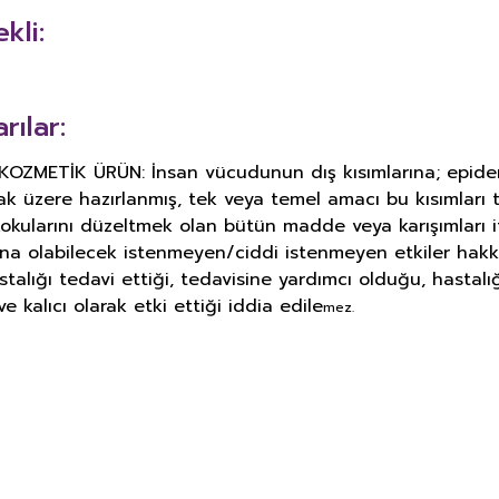
kli:
rılar:
METİK ÜRÜN: İnsan vücudunun dış kısımlarına; epiderma, 
ak üzere hazırlanmış, tek veya temel amacı bu kısımlar
okularını düzeltmek olan bütün madde veya karışımları i
ına olabilecek istenmeyen/ciddi istenmeyen etkiler hakk
astalığı tedavi ettiği, tedavisine yardımcı olduğu, hasta
e kalıcı olarak etki ettiği iddia edile
mez.
E DERMOKOZMETİK ÜRÜNLERİNDE TA