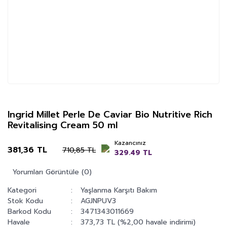
Ingrid Millet Perle De Caviar Bio Nutritive Rich
Revitalising Cream 50 ml
Kazancınız
381,36 TL
710,85 TL
329.49 TL
Yorumları Görüntüle (0)
Kategori
Yaşlanma Karşıtı Bakım
Stok Kodu
AGJNPUV3
Barkod Kodu
3471343011669
Havale
373,73 TL (%2,00 havale indirimi)