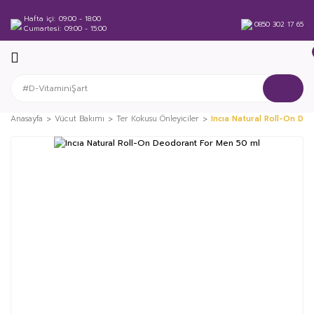
Hafta içi
09:00 - 18:00
0850 302 17 65
Cumartesi
09:00 - 15:00
Anasayfa
Vücut Bakımı
Ter Kokusu Önleyiciler
Incıa Natural Roll-On De