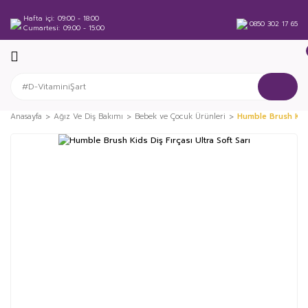
Hafta içi
09:00 - 18:00
0850 302 17 65
Cumartesi
09:00 - 15:00
Anasayfa
Ağız Ve Diş Bakımı
Bebek ve Çocuk Ürünleri
Humble Brush Kids 
%34