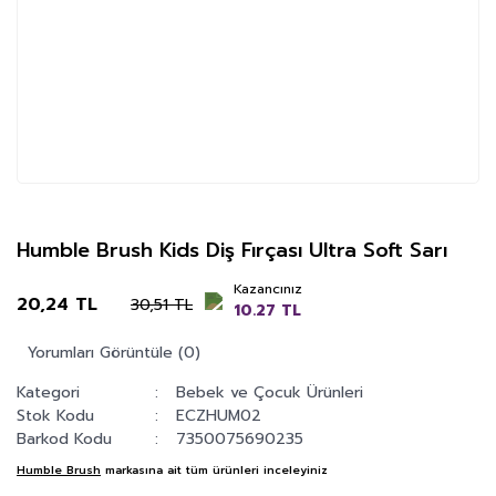
Humble Brush Kids Diş Fırçası Ultra Soft Sarı
Kazancınız
20,24 TL
30,51 TL
10.27 TL
Yorumları Görüntüle (0)
Kategori
Bebek ve Çocuk Ürünleri
Stok Kodu
ECZHUM02
Barkod Kodu
7350075690235
Humble Brush
markasına ait tüm ürünleri inceleyiniz