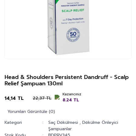
Head & Shoulders Persistent Dandruff - Scalp
Relief Şampuan 130ml
Kazancınız
14,14 TL
22,37 TL
8.24 TL
Yorumları Görüntüle (0)
Kategori
Saç Dökülmesi
,
Dökülme Önleyici
Şampuanlar
Stok Kodu
BDPRV345