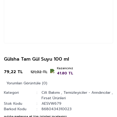
Gülsha Tam Gül Suyu 100 ml
Kazancınız
79,22 TL
121,02 TL
41.80 TL
Yorumları Görüntüle (0)
Kategori
Cilt Bakımı
,
Temizleyiciler - Arındırıcılar
,
Fırsat Ürünleri
Stok Kodu
AESVW679
Barkod Kodu
8680434310023
gulsha
markasına ait tüm ürünleri inceleyiniz