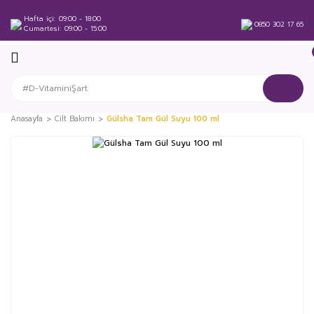
Hafta içi
09:00 - 18:00
0850 302 17 65
Cumartesi
09:00 - 15:00
Anasayfa
Cilt Bakımı
Gülsha Tam Gül Suyu 100 ml
%35