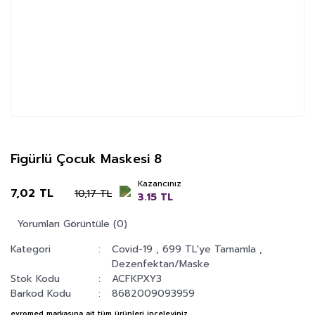
Figürlü Çocuk Maskesi 8
Kazancınız
7,02 TL
10,17 TL
3.15 TL
Yorumları Görüntüle (0)
Kategori
Covid-19
,
699 TL'ye Tamamla
,
Dezenfektan/Maske
Stok Kodu
ACFKPXY3
Barkod Kodu
8682009093959
evromed
markasına ait tüm ürünleri inceleyiniz