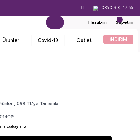
0850 302 17 65
Hesabım
Sepetim
İNDİRİM
 Ürünler
Covid-19
Outlet
rünler
,
699 TL'ye Tamamla
014015
 inceleyiniz