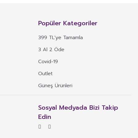
n, mineral, protein, karbonhidrat, lif, yağ asidi, amino asit gibi
 ve benzeri maddelerin konsantre veya ekstraktlarının tek başına veya
Popüler Kategoriler
 alım dozu belirlenmiş ürünleri ifade eder.
399 TL'ye Tamamla
veya böyle özelliklere atıfta bulunan ifadeler yer alamaz.
3 Al 2 Öde
, ima eden veya vurgulayan ifadeler yer alamaz.
Covid-19
Outlet
Güneş Ürünleri
Sosyal Medyada Bizi Takip
Edin