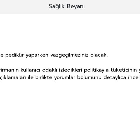
Sağlık Beyanı
e pedikür yaparken vazgeçilmeziniz olacak.
rmanın kullanıcı odaklı izledikleri politikayla tüketici
ıklamaları ile birlikte yorumlar bölümünü detaylıca incele
E DERMOKOZMETİK ÜRÜNLERİNDE TA