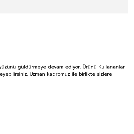
nin yüzünü güldürmeye devam ediyor. Ürünü Kullananlar
yebilirsiniz. Uzman kadromuz ile birlikte sizlere
NITIM VE SAĞLIK BEYANI İLE