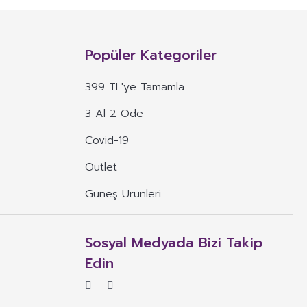
n, mineral, protein, karbonhidrat, lif, yağ asidi, amino asit gibi
 ve benzeri maddelerin konsantre veya ekstraktlarının tek başına veya
Popüler Kategoriler
 alım dozu belirlenmiş ürünleri ifade eder.
399 TL'ye Tamamla
veya böyle özelliklere atıfta bulunan ifadeler yer alamaz.
3 Al 2 Öde
, ima eden veya vurgulayan ifadeler yer alamaz.
Covid-19
Outlet
Güneş Ürünleri
Sosyal Medyada Bizi Takip
Edin