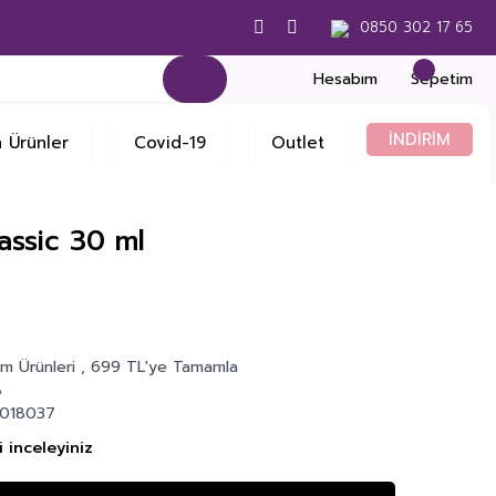
0850 302 17 65
Hesabım
Sepetim
İNDİRİM
 Ürünler
Covid-19
Outlet
assic 30 ml
m Ürünleri
,
699 TL'ye Tamamla
8
018037
 inceleyiniz