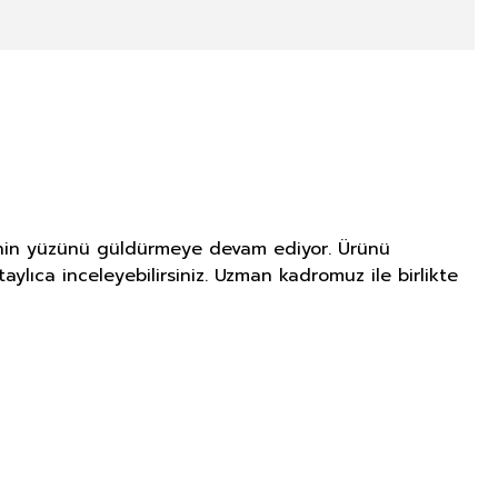
icinin yüzünü güldürmeye devam ediyor. Ürünü
aylıca inceleyebilirsiniz. Uzman kadromuz ile birlikte
NITIM VE SAĞLIK BEYANI İLE