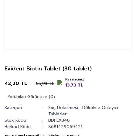
Evident Biotin Tablet (30 tablet)
Kazancınız
42,20 TL
55,93 TL
13.73 TL
Yorumları Görüntüle (0)
Kategori
Saç Dökülmesi
,
Dökülme Önleyici
Tabletler
Stok Kodu
BDFLX348
Barkod Kodu
8681429069421
evident
markasına ait tüm ürünleri inceleyiniz