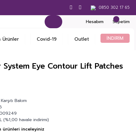
0850 302 17 65
Hesabım
Sepetim
İNDİRİM
 Ürünler
Covid-19
Outlet
 System Eye Contour Lift Patches
Karşıtı Bakım
6
0009249
 (%1,00 havale indirimi)
 ürünleri inceleyiniz