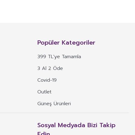
NITIM VE SAĞLIK BEYANI İLE
n, mineral, protein, karbonhidrat, lif, yağ asidi, amino asit gibi
 ve benzeri maddelerin konsantre veya ekstraktlarının tek başına veya
Popüler Kategoriler
 alım dozu belirlenmiş ürünleri ifade eder.
399 TL'ye Tamamla
veya böyle özelliklere atıfta bulunan ifadeler yer alamaz.
3 Al 2 Öde
, ima eden veya vurgulayan ifadeler yer alamaz.
Covid-19
Outlet
Güneş Ürünleri
Sosyal Medyada Bizi Takip
Edin