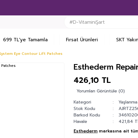
699 TL'ye Tamamla
Fırsat Ürünleri
SKT Yakın
System Eye Contour Lift Patches
Esthederm Repair
426,10 TL
Yorumları Görüntüle (0)
Kategori
Yaşlanma 
Stok Kodu
AJRTZ25
Barkod Kodu
346102
Havale
421,84 TL
Esthederm
markasına ait tüm