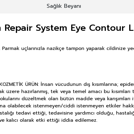
Sağlık Beyanı
 Repair System Eye Contour Li
 Parmak uçlarınızla nazikçe tampon yaparak cildinize yedi
METİK ÜRÜN: İnsan vücudunun dış kısımlarına; epiderma, 
ak üzere hazırlanmış, tek veya temel amacı bu kısımlar
okularını düzeltmek olan bütün madde veya karışımları i
ına olabilecek istenmeyen/ciddi istenmeyen etkiler hakk
astalığı tedavi ettiği, tedavisine yardımcı olduğu, hasta
e kalıcı olarak etki ettiği iddia edilemez.