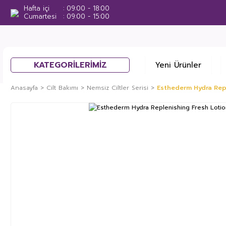
Hafta içi
09:00 - 18:00
Cumartesi
09:00 - 15:00
KATEGORİLERİMİZ
Yeni Ürünler
Anasayfa
Cilt Bakımı
Nemsiz Ciltler Serisi
Esthederm Hydra Repl
%27