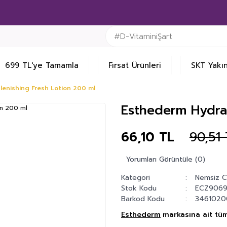
699 TL'ye Tamamla
Fırsat Ürünleri
SKT Yakın
enishing Fresh Lotion 200 ml
Esthederm Hydra 
66,10 TL
90,51
Yorumları Görüntüle (0)
Kategori
Nemsiz Ci
Stok Kodu
ECZ906
Barkod Kodu
3461020
Esthederm
markasına ait tüm