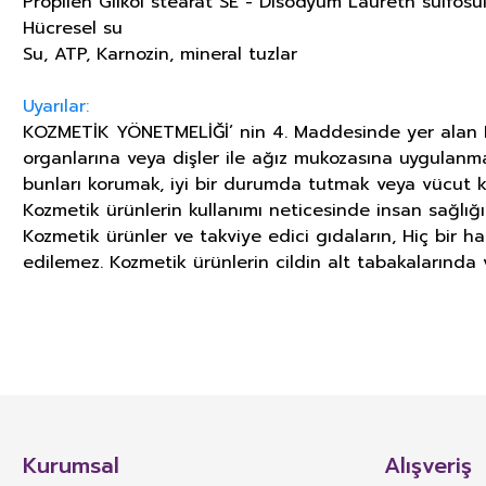
Propilen Glikol stearat SE - Disodyum Laureth sülfosü
Hücresel su
Su, ATP, Karnozin, mineral tuzlar
Uyarılar:
KOZMETİK YÖNETMELİĞİ’ nin 4. Maddesinde yer alan KOZ
organlarına veya dişler ile ağız mukozasına uygulanm
bunları korumak, iyi bir durumda tutmak veya vücut k
Kozmetik ürünlerin kullanımı neticesinde insan sağlığ
Kozmetik ürünler ve takviye edici gıdaların, Hiç bir h
edilemez. Kozmetik ürünlerin cildin alt tabakalarında v
GIDA TAKVİYELERİ, KOZMETİK V
İLGİLİ ÖNEMLİ UYARI
TÜRK GIDA KODEKSİ TAKVİYE EDİCİ GIDALAR TEBLİĞİ’nin 4. Maddesinde yer 
besin öğelerinin veya bunların dışında besleyici veya fizyolojik etkiler
Kurumsal
Alışveriş
karışımlarının kapsül, tablet, pastil, tek kullanımlık toz paket, sıvı ampu