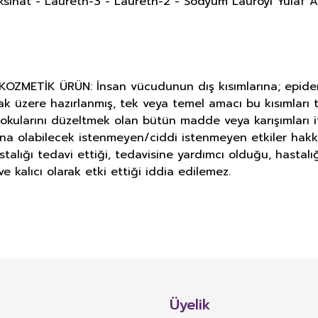
ksinat - Laureth-3 - Laureth-2 - Sodyum Lauroyl Yulaf Ami
METİK ÜRÜN: İnsan vücudunun dış kısımlarına; epiderma, 
ak üzere hazırlanmış, tek veya temel amacı bu kısımlar
okularını düzeltmek olan bütün madde veya karışımları i
ına olabilecek istenmeyen/ciddi istenmeyen etkiler hakk
astalığı tedavi ettiği, tedavisine yardımcı olduğu, hasta
e kalıcı olarak etki ettiği iddia edilemez.
E DERMOKOZMETİK ÜRÜNLERİNDE TA
Bu ürüne ilk yorumu siz yapın!
alan TAKVİYE EDİCİ GIDA: Normal beslenmeyi takviye etmek amacıyla, vitami
Yorum Yaz
i bulunan bitki, bitkisel ve hayvansal kaynaklı maddeler, biyoaktif maddeler
Üyelik
l, damlalıklı şişe ve diğer benzeri sıvı veya toz formlarda hazırlanarak günlük