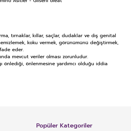
no Asitler - Gliseril oleat
tırnaklar, kıllar, saçlar, dudaklar ve dış genital
ı temizlemek, koku vermek, görünümünü değiştirmek,
fade eder.
ında mevcut veriler olması zorunludur.
lığı önlediği, önlenmesine yardımcı olduğu iddia
NITIM VE SAĞLIK BEYANI İLE
n, mineral, protein, karbonhidrat, lif, yağ asidi, amino asit gibi
 ve benzeri maddelerin konsantre veya ekstraktlarının tek başına veya
Popüler Kategoriler
 alım dozu belirlenmiş ürünleri ifade eder.