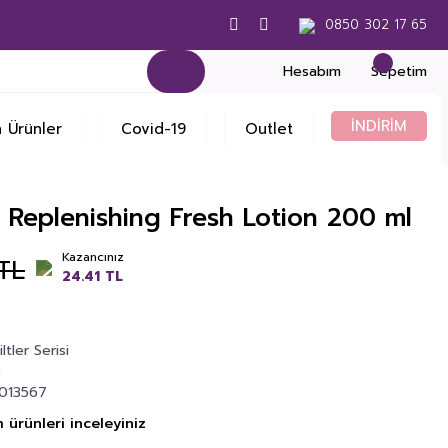
0850 302 17 65
Hesabım
Sepetim
İNDİRİM
 Ürünler
Covid-19
Outlet
Replenishing Fresh Lotion 200 ml
Kazancınız
 TL
24.41 TL
ltler Serisi
9
013567
 ürünleri inceleyiniz