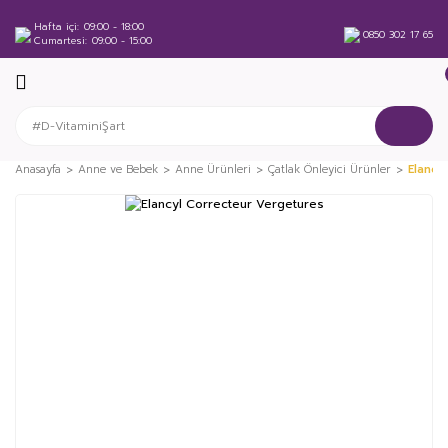
Hafta içi
09:00 - 18:00
0850 302 17 65
Cumartesi
09:00 - 15:00
Anasayfa
Anne ve Bebek
Anne Ürünleri
Çatlak Önleyici Ürünler
Elancy