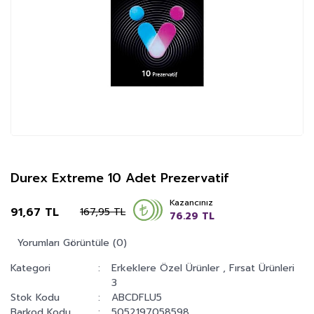
Durex Extreme 10 Adet Prezervatif
Kazancınız
91,67 TL
167,95 TL
76.29 TL
Yorumları Görüntüle (0)
Kategori
Erkeklere Özel Ürünler
,
Fırsat Ürünleri
3
Stok Kodu
ABCDFLU5
Barkod Kodu
5052197058598