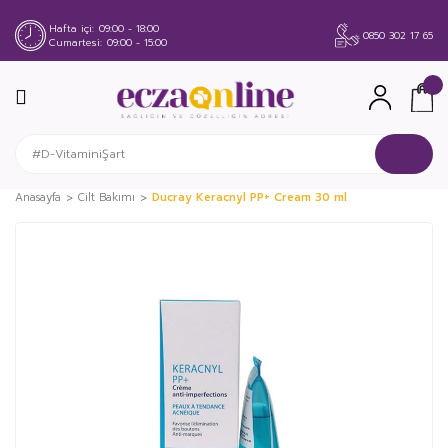
Hafta içi
09:00 - 18:00
0850 302 17 65
Cumartesi
09:00 - 15:00
Anasayfa
Cilt Bakımı
Ducray Keracnyl PP+ Cream 30 ml
%24