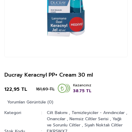
Ducray Keracnyl PP+ Cream 30 ml
Kazancınız
122,95 TL
161,69 TL
38.75 TL
Yorumları Görüntüle (0)
Kategori
Cilt Bakımı
,
Temizleyiciler - Arındırıcılar
,
Onarıcılar
,
Nemsiz Ciltler Serisi
,
Yağlı
ve Sorunlu Ciltler
,
Siyah Noktalı Ciltler
Stok Kodu
FJKRSWX7