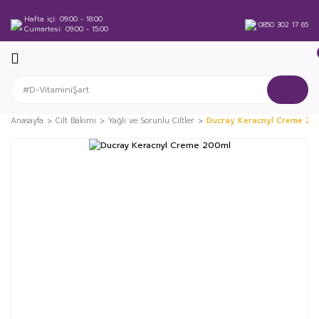
Hafta içi
09:00 - 18:00
0850 302 17 65
Cumartesi
09:00 - 15:00
Anasayfa
Cilt Bakımı
Yağlı ve Sorunlu Ciltler
Ducray Keracnyl Creme 20
%20