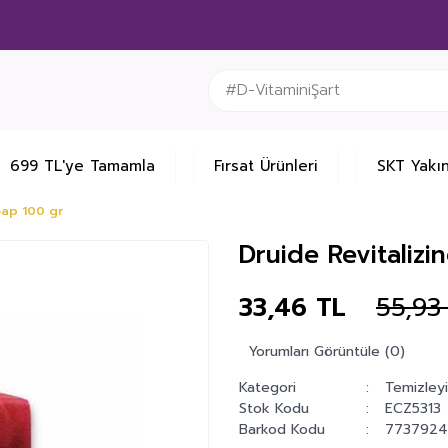
699 TL'ye Tamamla
Fırsat Ürünleri
SKT Yakın
oap 100 gr
Druide Revitalizi
33,46 TL
55,93
Yorumları Görüntüle (0)
Kategori
Temizleyi
Stok Kodu
ECZ5313
Barkod Kodu
7737924