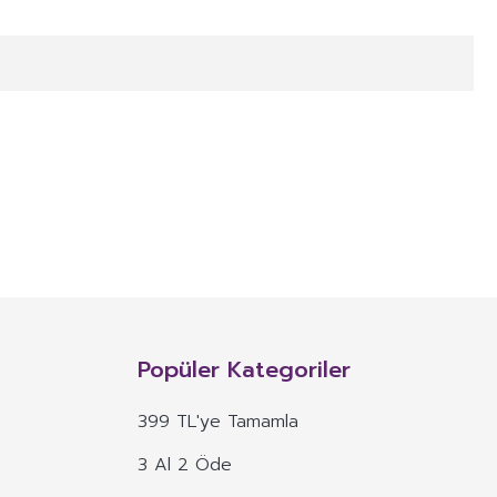
NITIM VE SAĞLIK BEYANI İLE
n, mineral, protein, karbonhidrat, lif, yağ asidi, amino asit gibi
 ve benzeri maddelerin konsantre veya ekstraktlarının tek başına veya
Popüler Kategoriler
 alım dozu belirlenmiş ürünleri ifade eder.
399 TL'ye Tamamla
veya böyle özelliklere atıfta bulunan ifadeler yer alamaz.
3 Al 2 Öde
, ima eden veya vurgulayan ifadeler yer alamaz.