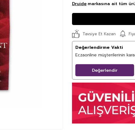
Druide
markasına ait tüm ürü
Fiy
Tavsiye Et Kazan
Değerlendirme Vakti
Eczaonline müşterilerinin kar
Değerlendir