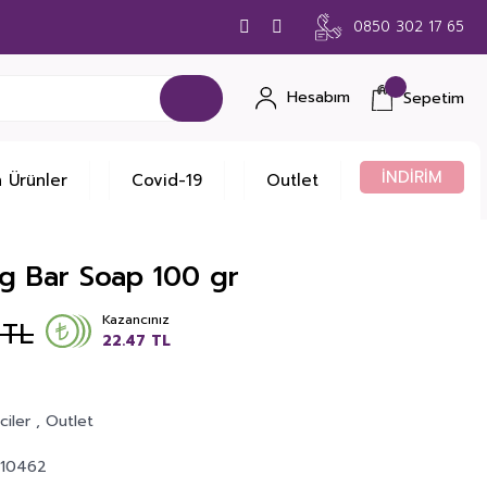
0850 302 17 65
Hesabım
Sepetim
İNDİRİM
 Ürünler
Covid-19
Outlet
ng Bar Soap 100 gr
Kazancınız
 TL
22.47 TL
ciler
,
Outlet
10462