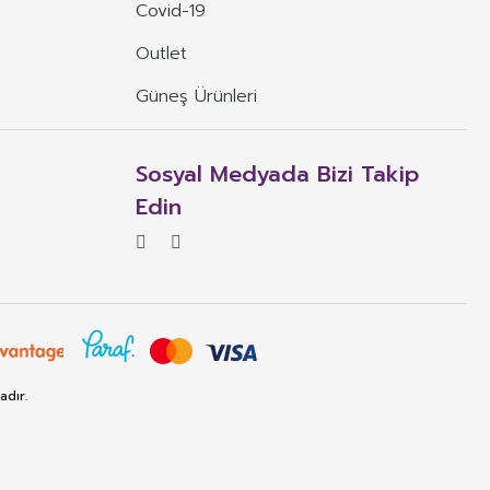
Covid-19
Outlet
Güneş Ürünleri
Sosyal Medyada Bizi Takip
Edin
rün için gerekli olması durumunda bu ifadeyi daha kısıtlayıcı ifadeler.
e dış genital organlarına veya dişler ile ağız mukozasına uygulanmak
eya vücut kokularını düzeltmek olan bütün madde veya karışımları ifade
adır.
artlar altında uygulandığında veya ürünün sunumu, etiketlenmesi,
 açısından güvenli olmalıdır.