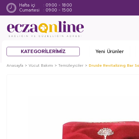
Hafta içi
09:00 - 18:00
Cumartesi
09:00 - 15:00
KATEGORİLERİMİZ
Yeni Ürünler
Anasayfa
Vücut Bakımı
Temizleyiciler
Druide Revitalizing Bar S
%40