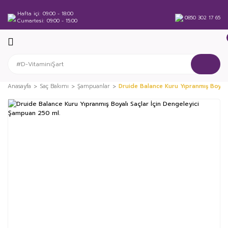
Hafta içi
09:00 - 18:00
0850 302 17 65
Cumartesi
09:00 - 15:00
Anasayfa
Saç Bakımı
Şampuanlar
Druide Balance Kuru Yıpranmış Boyalı
%30