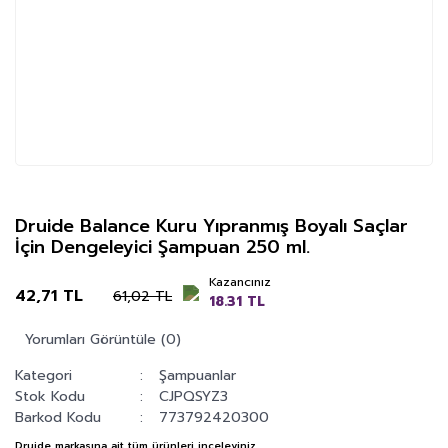
Druide Balance Kuru Yıpranmış Boyalı Saçlar
İçin Dengeleyici Şampuan 250 ml.
Kazancınız
42,71 TL
61,02 TL
18.31 TL
Yorumları Görüntüle (0)
Kategori
Şampuanlar
Stok Kodu
CJPQSYZ3
Barkod Kodu
773792420300
Druide
markasına ait tüm ürünleri inceleyiniz