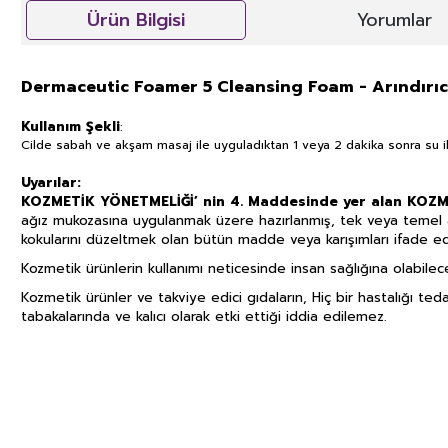
Ürün Bilgisi
Yorumlar
Dermaceutic Foamer 5 Cleansing Foam - Arındırı
Kullanım Şekli
:
Cilde sabah ve akşam masaj ile uyguladıktan 1 veya 2 dakika sonra su il
Uyarılar:
KOZMETİK YÖNETMELİĞİ’ nin 4. Maddesinde yer alan KOZ
ağız mukozasına uygulanmak üzere hazırlanmış, tek veya temel 
kokularını düzeltmek olan bütün madde veya karışımları ifade ed
Kozmetik ürünlerin kullanımı neticesinde insan sağlığına olabil
Kozmetik ürünler ve takviye edici gıdaların, Hiç bir hastalığı ted
tabakalarında ve kalıcı olarak etki ettiği iddia edilemez.
GIDA TAKVİYELERİ, KOZMETİK V