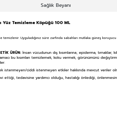
Sağlık Beyanı
cı Yüz Temizleme Köpüğü 100 ML
e temizlenir. Uyguladığınız süre zarfında sabahları mutlaka güneş koruyucu k
METİK ÜRÜN:
İnsan vücudunun dış kısımlarına; epiderma, tırnaklar, kıl
amacı bu kısımları temizlemek, koku vermek, görünümünü değiştirme
er.
ecek istenmeyen/ciddi istenmeyen etkiler hakkında mevcut veriler ol
avi ettiği, tedavisine yardımcı olduğu, hastalığı önlediği, önlenmesi
E DERMOKOZMETİK ÜRÜNLERİNDE TA