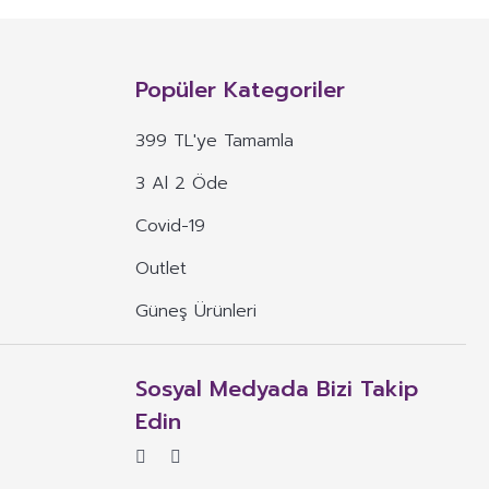
n, mineral, protein, karbonhidrat, lif, yağ asidi, amino asit gibi
 ve benzeri maddelerin konsantre veya ekstraktlarının tek başına veya
Popüler Kategoriler
 alım dozu belirlenmiş ürünleri ifade eder.
399 TL'ye Tamamla
veya böyle özelliklere atıfta bulunan ifadeler yer alamaz.
3 Al 2 Öde
, ima eden veya vurgulayan ifadeler yer alamaz.
Covid-19
Outlet
Güneş Ürünleri
Sosyal Medyada Bizi Takip
Edin