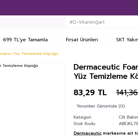
699 TL'ye Tamamla
Fırsat Ürünleri
SKT Yakın
ındırıcı Yüz Temizleme Köpüğü
Dermaceutic Foam
Yüz Temizleme K
83,29 TL
141,3
Yorumları Görüntüle (0)
Kategori
Cilt Bakı
Stok Kodu
ABEJKL7
Dermaceutic
markasına ait t