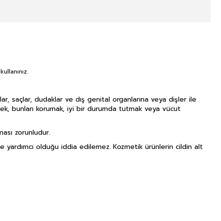
ullanınız.
lar, saçlar, dudaklar ve dış genital organlarına veya dişler ile
k, bunları korumak, iyi bir durumda tutmak veya vücut
ması zorunludur.
ne yardımcı olduğu iddia edilemez. Kozmetik ürünlerin cildin alt
NITIM VE SAĞLIK BEYANI İLE