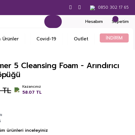
0850 302 17 65
Hesabım
Sepetim
İNDİRİM
 Ürünler
Covid-19
Outlet
er 5 Cleansing Foam - Arındırıcı
öpüğü
Kazancınız
6 TL
58.07 TL
mı
8
üm ürünleri inceleyiniz