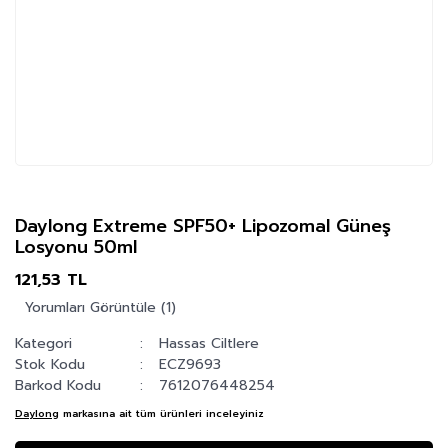
Daylong Extreme SPF50+ Lipozomal Güneş
Losyonu 50ml
121,53 TL
Yorumları Görüntüle (1)
Kategori
Hassas Ciltlere
Stok Kodu
ECZ9693
Barkod Kodu
7612076448254
Daylong
markasına ait tüm ürünleri inceleyiniz