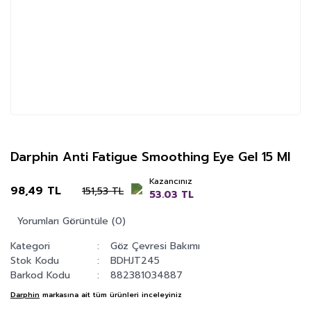
Darphin Anti Fatigue Smoothing Eye Gel 15 Ml
Kazancınız
98,49 TL
151,53 TL
53.03 TL
Yorumları Görüntüle (0)
Kategori
Göz Çevresi Bakımı
Stok Kodu
BDHJT245
Barkod Kodu
882381034887
Darphin
markasına ait tüm ürünleri inceleyiniz