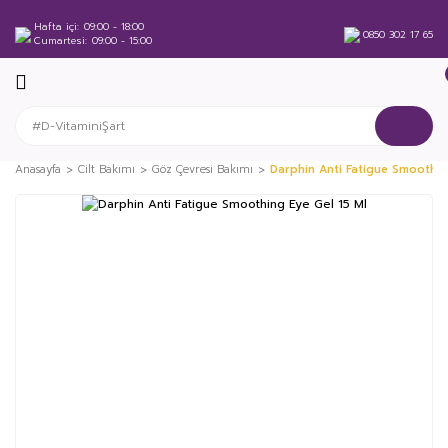
Hafta içi
09:00 - 18:00
0850 302 17 65
Cumartesi
09:00 - 15:00
Anasayfa
Cilt Bakımı
Göz Çevresi Bakımı
Darphin Anti Fatigue Smoothin
%35