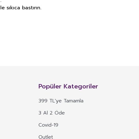
.
 sıkıca bastırın.
NITIM VE SAĞLIK BEYANI İLE
n, mineral, protein, karbonhidrat, lif, yağ asidi, amino asit gibi
 ve benzeri maddelerin konsantre veya ekstraktlarının tek başına veya
Popüler Kategoriler
 alım dozu belirlenmiş ürünleri ifade eder.
399 TL'ye Tamamla
veya böyle özelliklere atıfta bulunan ifadeler yer alamaz.
3 Al 2 Öde
, ima eden veya vurgulayan ifadeler yer alamaz.
Covid-19
Outlet