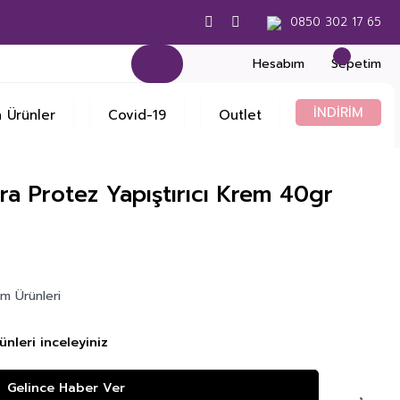
0850 302 17 65
Hesabım
Sepetim
İNDİRİM
 Ürünler
Covid-19
Outlet
ra Protez Yapıştırıcı Krem 40gr
m Ürünleri
nleri inceleyiniz
Gelince Haber Ver