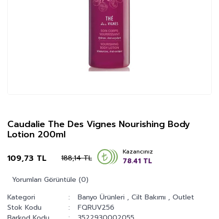
Caudalie The Des Vignes Nourishing Body
Lotion 200ml
Kazancınız
109,73 TL
188,14 TL
78.41 TL
Yorumları Görüntüle (0)
Kategori
Banyo Ürünleri
,
Cilt Bakımı
,
Outlet
Stok Kodu
FQRUV256
Barkod Kodu
3522930002055