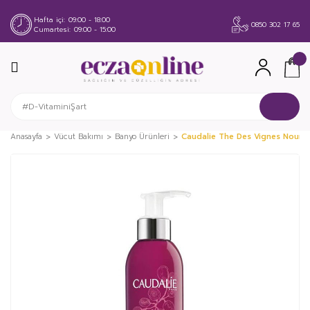
Hafta içi
09:00 - 18:00
0850 302 17 65
Cumartesi
09:00 - 15:00
Anasayfa
Vücut Bakımı
Banyo Ürünleri
Caudalie The Des Vignes Nouri
%42