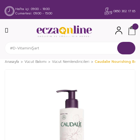
Hafta içi
09:00 - 18:00
0850 302 17 65
Cumartesi
09:00 - 15:00
Anasayfa
Vücut Bakımı
Vücut Nemlendiricileri
Caudalie Nourishing Bod