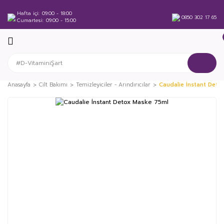
Hafta içi
09:00 - 18:00
0850 302 17 65
Cumartesi
09:00 - 15:00
Anasayfa
Cilt Bakımı
Temizleyiciler - Arındırıcılar
Caudalie İnstant Deto