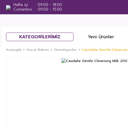
Hafta içi
09:00 - 18:00
Cumartesi
09:00 - 15:00
KATEGORİLERİMİZ
Yeni Ürünler
Anasayfa
Vücut Bakımı
Temizleyiciler
Caudalie Gentle Cleansin
%33