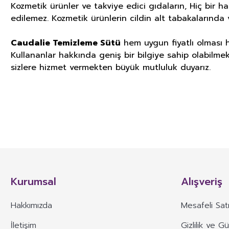
Kozmetik ürünler ve takviye edici gıdaların, Hiç bir h
edilemez. Kozmetik ürünlerin cildin alt tabakalarında v
Caudalie Temizleme Sütü
hem uygun fiyatlı olması h
Kullananlar hakkında geniş bir bilgiye sahip olabilmek 
sizlere hizmet vermekten büyük mutluluk duyarız.
GIDA TAKVİYELERİ, KOZMETİK V
İLGİLİ ÖNEMLİ UYARI
TÜRK GIDA KODEKSİ TAKVİYE EDİCİ GIDALAR TEBLİĞİ’nin 4. Maddesinde yer 
besin öğelerinin veya bunların dışında besleyici veya fizyolojik etkiler
Kurumsal
Alışveriş
karışımlarının kapsül, tablet, pastil, tek kullanımlık toz paket, sıvı ampu
TÜRK GIDA KODEKSİ TAKVİYE EDİCİ GIDALAR TEBLİĞİ’ nin 13. Maddesin
Hakkımızda
Mesafeli Sat
*Takviye edici gıdaların etiketinde, sunumunda ve reklâmında; bir hastal
İletişim
Gizlilik ve G