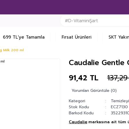
699 TL'ye Tamamla
Fırsat Ürünleri
SKT Yakın
g Milk 200 ml
Caudalie Gentle 
91,42 TL
137,29
Yorumları Görüntüle (0)
Kategori
Temizleyi
Stok Kodu
ECZ7130
Barkod Kodu
3522931
Caudalie
markasına ait tüm ü