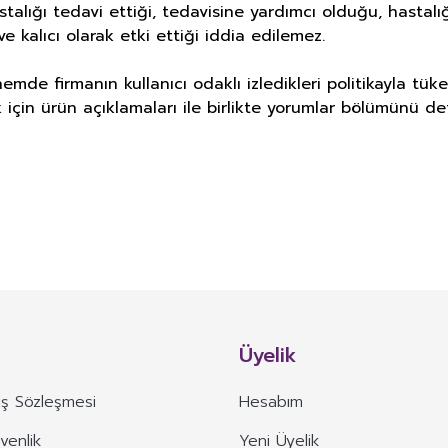
astalığı tedavi ettiği, tedavisine yardımcı olduğu, hasta
e kalıcı olarak etki ettiği iddia edilemez.
emde firmanın kullanıcı odaklı izledikleri politikayla t
için ürün açıklamaları ile birlikte yorumlar bölümünü det
E DERMOKOZMETİK ÜRÜNLERİNDE TA
Bu ürüne ilk yorumu siz yapın!
alan TAKVİYE EDİCİ GIDA: Normal beslenmeyi takviye etmek amacıyla, vitami
Yorum Yaz
i bulunan bitki, bitkisel ve hayvansal kaynaklı maddeler, biyoaktif maddeler
Üyelik
l, damlalıklı şişe ve diğer benzeri sıvı veya toz formlarda hazırlanarak günlük
de
ış Sözleşmesi
Hesabım
ığı önleme, tedavi etme veya iyileştirme özelliğine sahip olduğunu bildiren 
üvenlik
Yeni Üyelik