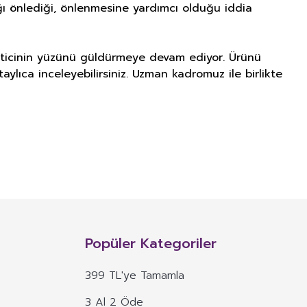
lığı önlediği, önlenmesine yardımcı olduğu iddia
üketicinin yüzünü güldürmeye devam ediyor. Ürünü
aylıca inceleyebilirsiniz. Uzman kadromuz ile birlikte
NITIM VE SAĞLIK BEYANI İLE
n, mineral, protein, karbonhidrat, lif, yağ asidi, amino asit gibi
 ve benzeri maddelerin konsantre veya ekstraktlarının tek başına veya
Popüler Kategoriler
 alım dozu belirlenmiş ürünleri ifade eder.
399 TL'ye Tamamla
veya böyle özelliklere atıfta bulunan ifadeler yer alamaz.
3 Al 2 Öde