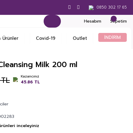
0850 302 17 65
Hesabım
Sepetim
İNDİRİM
 Ürünler
Covid-19
Outlet
Cleansing Milk 200 ml
Kazancınız
 TL
45.86 TL
ciler
002283
rünleri inceleyiniz