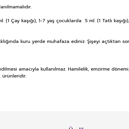
lanılmamalıdır.
 (1 Çay kaşığı), 1-7 yaş çocuklarda 5 ml. (1 Tatlı kaşığı),
caklığında kuru yerde muhafaza ediniz. Şişeyi açtıktan so
edilmesi amacıyla kullanılmaz. Hamilelik, emzirme dönemi,
 ürünleridir.
E DERMOKOZMETİK ÜRÜNLERİNDE TA
Bu ürüne ilk yorumu siz yapın!
alan TAKVİYE EDİCİ GIDA: Normal beslenmeyi takviye etmek amacıyla, vitami
Yorum Yaz
i bulunan bitki, bitkisel ve hayvansal kaynaklı maddeler, biyoaktif maddeler