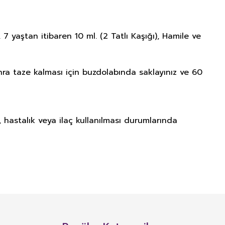
 7 yaştan itibaren 10 ml. (2 Tatlı Kaşığı), Hamile ve
nra taze kalması için buzdolabında saklayınız ve 60
 hastalık veya ilaç kullanılması durumlarında
NITIM VE SAĞLIK BEYANI İLE
n, mineral, protein, karbonhidrat, lif, yağ asidi, amino asit gibi
 ve benzeri maddelerin konsantre veya ekstraktlarının tek başına veya