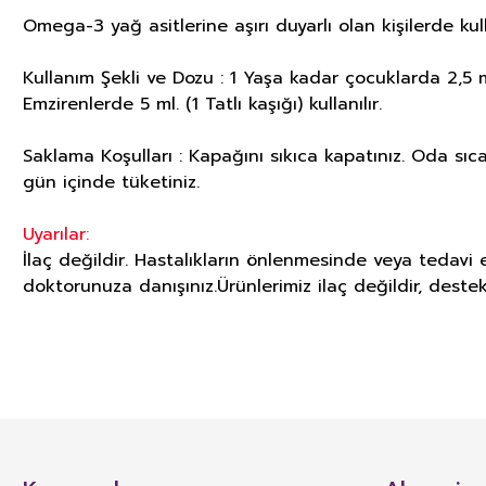
Omega-3 yağ asitlerine aşırı duyarlı olan kişilerde kul
Kullanım Şekli ve Dozu : 1 Yaşa kadar çocuklarda 2,5 ml.
Emzirenlerde 5 ml. (1 Tatlı kaşığı) kullanılır.
Saklama Koşulları : Kapağını sıkıca kapatınız. Oda sı
gün içinde tüketiniz.
Uyarılar:
İlaç değildir. Hastalıkların önlenmesinde veya tedavi 
doktorunuza danışınız.Ürünlerimiz ilaç değildir, destek
GIDA TAKVİYELERİ, KOZMETİK V
İLGİLİ ÖNEMLİ UYARI
TÜRK GIDA KODEKSİ TAKVİYE EDİCİ GIDALAR TEBLİĞİ’nin 4. Maddesinde yer 
besin öğelerinin veya bunların dışında besleyici veya fizyolojik etkiler