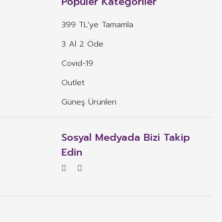
Popüler Kategoriler
 alım dozu belirlenmiş ürünleri ifade eder.
399 TL'ye Tamamla
veya böyle özelliklere atıfta bulunan ifadeler yer alamaz.
3 Al 2 Öde
, ima eden veya vurgulayan ifadeler yer alamaz.
Covid-19
Outlet
Güneş Ürünleri
Sosyal Medyada Bizi Takip
Edin
rün için gerekli olması durumunda bu ifadeyi daha kısıtlayıcı ifadeler.