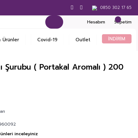
0850 302 17 65
Hesabım
Sepetim
İNDİRİM
 Ürünler
Covid-19
Outlet
ı Şurubu ( Portakal Aromalı ) 200
arı
960092
ünleri inceleyiniz