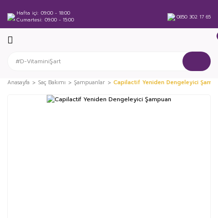
Hafta içi
09:00 - 18:00
0850 302 17 65
Cumartesi
09:00 - 15:00
Anasayfa
Saç Bakımı
Şampuanlar
Capilactif Yeniden Dengeleyici Şamp
%15