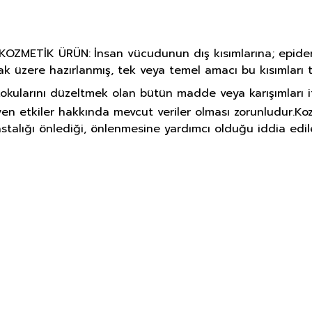
 KOZMETİK ÜRÜN:
İnsan vücudunun dış kısımlarına; epiderma
ak üzere hazırlanmış, tek veya temel amacı bu kısımlar
kokularını düzeltmek olan bütün madde veya karışımları 
en etkiler hakkında mevcut veriler olması zorunludur.
Koz
astalığı önlediği, önlenmesine yardımcı olduğu iddia edi