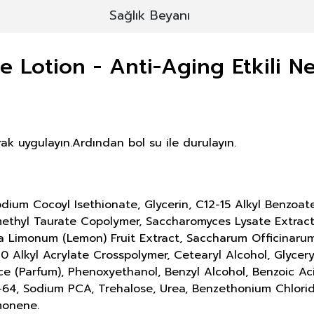
Sağlık Beyanı
e Lotion - Anti-Aging Etkili 
k uygulayın.Ardından bol su ile durulayın.
Sodium Cocoyl Isethionate,
Glycerin, C12-15 Alkyl Benzoa
ethyl Taurate Copolymer, Saccharomyces Lysate Extract
ca Limonum (Lemon) Fruit Extract, Saccharum Officinarum
30 Alkyl Acrylate Crosspolymer, Cetearyl Alcohol, Glycery
 (Parfum), Phenoxyethanol, Benzyl Alcohol, Benzoic Acid
64, Sodium PCA, Trehalose, Urea, Benzethonium Chloride
monene.