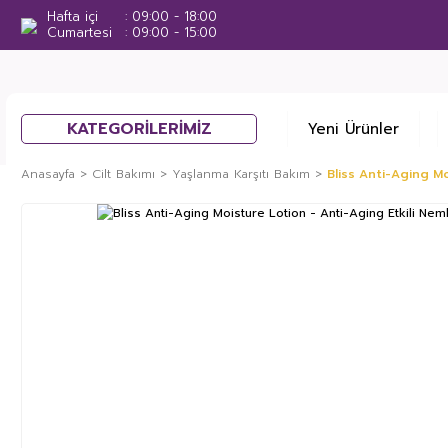
Hafta içi
09:00 - 18:00
Cumartesi
09:00 - 15:00
KATEGORİLERİMİZ
Yeni Ürünler
Anasayfa
Cilt Bakımı
Yaşlanma Karşıtı Bakım
Bliss Anti-Aging Mo
%50