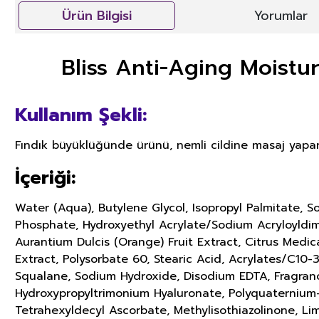
Ürün Bilgisi
Yorumlar
Bliss Anti-Aging Moistur
Kullanım Şekli:
Fındık büyüklüğünde ürünü, nemli cildine masaj yapara
İçeriği:
Water (Aqua), Butylene Glycol, Isopropyl Palmitate, 
Phosphate, Hydroxyethyl Acrylate/Sodium Acryloyldim
Aurantium Dulcis (Orange) Fruit Extract, Citrus Medi
Extract, Polysorbate 60, Stearic Acid, Acrylates/C10-
Squalane, Sodium Hydroxide, Disodium EDTA, Fragrance
Hydroxypropyltrimonium Hyaluronate, Polyquaternium-
Tetrahexyldecyl Ascorbate, Methylisothiazolinone, Li