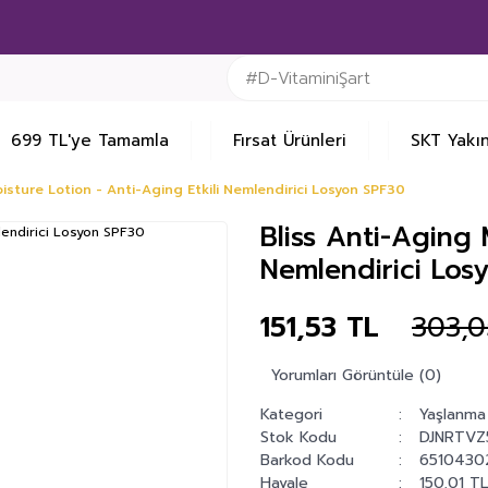
699 TL'ye Tamamla
Fırsat Ürünleri
SKT Yakın
isture Lotion - Anti-Aging Etkili Nemlendirici Losyon SPF30
Bliss Anti-Aging 
Nemlendirici Los
151,53 TL
303,0
Yorumları Görüntüle (0)
Kategori
Yaşlanma 
Stok Kodu
DJNRTVZ
Barkod Kodu
6510430
Havale
150,01 TL