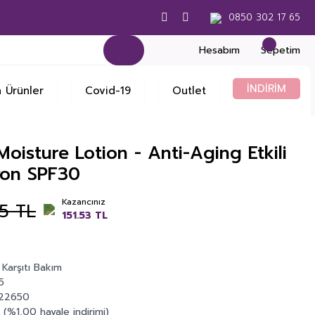
0850 302 17 65
Hesabım
Sepetim
İNDİRİM
 Ürünler
Covid-19
Outlet
Moisture Lotion - Anti-Aging Etkili
yon SPF30
Kazancınız
5 TL
151.53 TL
Karşıtı Bakım
5
22650
 (%1,00 havale indirimi)